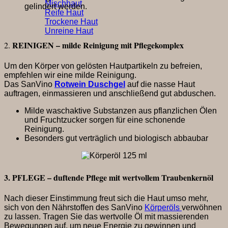
Mischhaut
gelindert werden.
Reife Haut
Trockene Haut
Unreine Haut
REINIGEN – milde Reinigung mit Pflegekomplex
2.
Um den Körper von gelösten Hautpartikeln zu befreien,
empfehlen wir eine milde Reinigung.
Das SanVino
Rotwein Duschgel
auf die nasse Haut
auftragen, einmassieren und anschließend gut abduschen.
Milde waschaktive Substanzen aus pflanzlichen Ölen
und Fruchtzucker sorgen für eine schonende
Reinigung.
Besonders gut verträglich und biologisch abbaubar
3. PFLEGE – duftende Pflege mit wertvollem Traubenkernöl
Nach dieser Einstimmung freut sich die Haut umso mehr,
sich von den Nährstoffen des SanVino
Körperöls
verwöhnen
zu lassen. Tragen Sie das wertvolle Öl mit massierenden
Bewegungen auf, um neue Energie zu gewinnen und