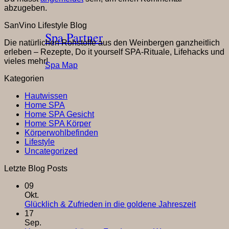
abzugeben.
SanVino Lifestyle Blog
Spa Partner
Die natürlichen Rohstoffe aus den Weinbergen ganzheitlich
erleben – Rezepte, Do it yourself SPA-Rituale, Lifehacks und
vieles mehr!
Spa Map
Kategorien
Hautwissen
Home SPA
Home SPA Gesicht
Home SPA Körper
Körperwohlbefinden
Lifestyle
Uncategorized
Letzte Blog Posts
09
Okt.
Keine
Glücklich & Zufrieden in die goldene Jahreszeit
Komment
17
zu
Sep.