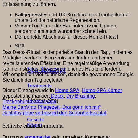
Entspannung zu fördern.
Kaltgepresstes und 100% naturreines Traubenkernöl
unterstützt die natürliche Regeneration.
Versorgt nicht nur die Haut intensiv mit Lipiden,
sondern zieht auch wunderbar schnell ein.
Der perfekte Abschluss für dieses Home-Ritual!
SPA
Das Detox-Ritual ist der perfekte Start in den Tag, in dem es
Müdigkeit vertreibt, Konzentration fördert und einen
revitalisierenden Effekt hat. Eine regelmäßige Anwendung
Spa-Konzept
kann ein straffes und ausgeglichenes Hautbild fördern.
Wir empfehlen viel zu trinken, damit die gewonnene Energie
Sie durch den Tag begleitet.
Treatments
Dieser Eintrag wurde in
Home SPA
,
Home SPA Körper
gepostet und markiert
Detox
,
Dry Brushing
,
Home Spa
Trockenbürstenmassage
.
Meine SanVino Pflegezeit „Das gönn ich mir“
Schlafhygiene verbessert den Schönheitsschlaf
Gesicht
Schreibe einen Kommentar
Körper
Du musst
angemeldet
sein, um einen Kommentar