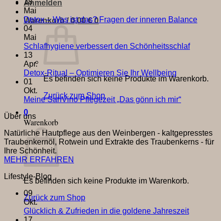
Wasser
–
Kommentare
18
Anmelden
zu
Das
Mai
Feuchtigkeit
grüne
Keine
Detox – Was ist das? Fragen der inneren Balance
Warenkorb /
0,00
€
0
–
Gold
Komme
04
Wie
der
zu
Mai
reguliert
Region
Detox
Keine
Schlafhygiene verbessert den Schönheitsschlaf
sich
–
Komment
13
Ihre
zu
Was
Apr.
Haut?
Schlafhy
ist
Keine
Detox-Ritual – Optimieren Sie Ihr Wellbeing
Es befinden sich keine Produkte im Warenkorb.
verbesse
das?
Kommentare
01
zu
den
Frage
Okt.
Zurück zum Shop
Detox-
Schönhei
der
Keine
Meine SanVino Pflegezeit „Das gönn ich mir“
Ritual
innere
Kommentar
0
Über uns
–
zu
Balan
Warenkorb
Optimieren
Meine
Natürliche Hautpflege aus den Weinbergen - kaltgepresstes
Sie
SanVino
Traubenkernöl, Rotwein und Extrakte des Traubenkerns - für
Ihr
Pflegezeit
Ihre Schönheit.
Wellbeing
„Das
MEHR ERFAHREN
gönn
ich
Lifestyle-Blog
mir“
Es befinden sich keine Produkte im Warenkorb.
09
Zurück zum Shop
Okt.
Keine
Glücklich & Zufrieden in die goldene Jahreszeit
Komment
17