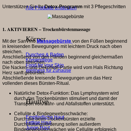
Unterstützen Sie Ihr
Detox-Programm
mit 3 Pflegeschritten
Alle Produkte entdecken
1. AKTIVIEREN – Trockenbürstenmassage
Körper
Mit der SanVino
Massagebürste
von den Füßen beginnend
in kreisenden Bewegungen mit leichtem Druck nach oben
streichen.
Duschen & Baden
Anschließend von den Händen beginnend gleichermaßen
Körperpflege
nach oben streichen.
Food for your Skin
Die Nacken- und Dekolleté-Partie wird vom Hals Richtung
Wellness für Zuhause
Herz sanft gebürstet.
Abschließende
kreisende Bewegungen um das Herz
vollenden dieses Bürsten-Ritual.
Natürliche Detox-Funktion: Das Lymphsystem wird
durch das Trockenbürsten stimuliert und damit der
Hauttyp
Transport von Nähr- und Abfallstoffen unterstützt.
Cellulite & Bindegewebsschwäche:
Empfindliche Haut
Durch die beim Trockenbürsten erzielte
Fettige Haut
Durchblutungsförderung sollen außerdem
Junge Haut
Bindegewebsschwächen wie Cellulite erfolgreich