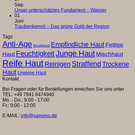
zu
Sep.
Glücklich
Keine
Unser unterschätztes Fundament – Wasser
&
Kommentare
01
zu
Zufriede
Juni
Unser
in
Keine
Traubenkernöl – Das grüne Gold der Region
unterschätzte
die
Kommentar
Tags
Fundament
zu
goldene
Anti-Age
–
Traubenker
Jahreszei
Empfindliche Haut
Fettige
Beruhigend
Wasser
–
Junge Haut
Feuchtigkeit
Das
Haut
Mischhaut
grüne
Reife Haut
Straffend
Reinigen
Trockene
Gold
der
Haut
Unreine Haut
Region
Kontakt
Bei Fragen oder für Bestellungen erreichen Sie uns unter
TEL: +49 7941 6474940
Mo. - Do.: 9:00 - 17:00
Fr.: 9:00 - 12:00
E-MAIL:
info@sanvino.de
T