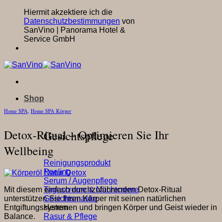
Hiermit akzektiere ich die
Datenschutzbestimmungen
von
SanVino | Panorama Hotel &
Service GmbH
Shop
Home SPA
,
Home SPA Körper
Detox-Ritual – Optimieren Sie Ihr
Gesichtspflege
Wellbeing
Reinigungsprodukt
Peeling
Serum / Augenpflege
Tagescreme & Nachtcreme
Mit diesem einfach durchzuführenden Detox-Ritual
Gesichtsmaske
unterstützen Sie Ihren Körper mit seinen natürlichen
Herren
Entgiftungssystemen und bringen Körper und Geist wieder in
Rasur & Pflege
Balance.