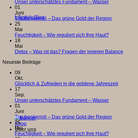
Glücklich
Keine
Unser unterschätztes Fundament – Wasser
&
Kommentare
01
zu
Zufriede
Juni
Lifestyle Blog
Unser
in
Keine
Traubenkernöl – Das grüne Gold der Region
unterschätzte
die
Kommentar
25
Fundament
zu
goldene
Mai
–
Traubenker
Jahreszei
Keine
Feuchtigkeit – Wie reguliert sich Ihre Haut?
Wasser
–
Kommentare
18
zu
Das
Mai
Feuchtigkeit
grüne
Keine
Detox – Was ist das? Fragen der inneren Balance
–
Gold
Komme
Neueste Beiträge
Wie
der
zu
reguliert
Region
Detox
09
sich
–
Okt.
Ihre
Was
Keine
Glücklich & Zufrieden in die goldene Jahreszeit
Haut?
ist
Komment
17
das?
zu
Sep.
Frage
Glücklich
Keine
Unser unterschätztes Fundament – Wasser
der
&
Kommentare
01
innere
zu
Zufriede
Juni
Balan
Unser
in
Keine
Traubenkernöl – Das grüne Gold der Region
unterschätzte
die
Kommentar
25
Shop
Fundament
zu
goldene
Mai
Über uns
–
Traubenker
Jahreszei
Keine
Feuchtigkeit – Wie reguliert sich Ihre Haut?